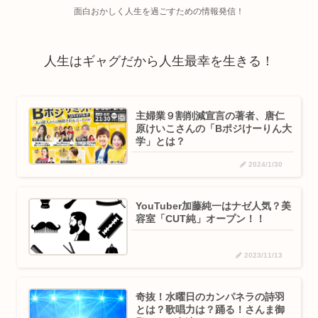
面白おかしく人生を過ごすための情報発信！
人生はギャグだから人生最幸を生きる！
主婦業９割削減宣言の著者、唐仁
原けいこさんの「Bポジけーりん大
学」とは？
2024/1/30
YouTuber加藤純一はナゼ人気？美
容室「CUT純」オープン！！
2023/11/13
奇抜！水曜日のカンパネラの詩羽
とは？歌唱力は？踊る！さんま御